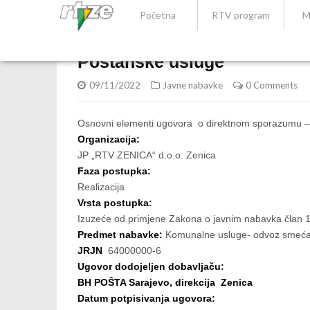
Početna
RTV program
M
Poštanske usluge
09/11/2022
Javne nabavke
0 Comments
Osnovni elementi ugovora o direktnom sporazumu –
Organizacija:
JP „RTV ZENICA“ d.o.o. Zenica
Faza postupka:
Realizacija
Vrsta postupka:
Izuzeće od primjene Zakona o javnim nabavka član 1
Predmet nabavke:
Komunalne usluge- odvoz smeć
JRJN
64000000-6
Ugovor dodojeljen dobavljaču:
BH POŠTA Sarajevo, direkcija Zenica
Datum potpisivanja ugovora: