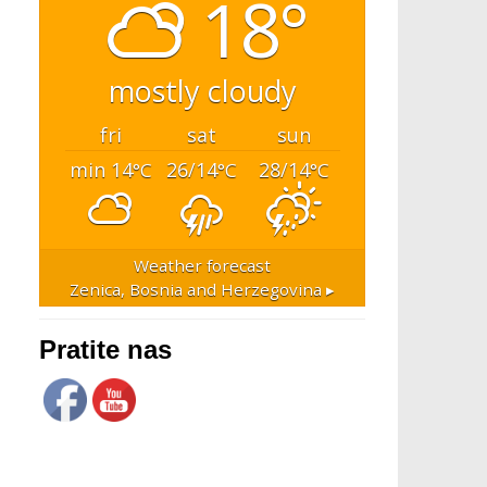
18°
mostly cloudy
fri
sat
sun
min 14
26/14
28/14
°C
°C
°C
Weather forecast
Zenica, Bosnia and Herzegovina ▸
Pratite nas