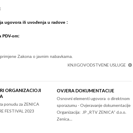
:
ja ugovora ili uvođenja u radove :
sa PDV-om:
 primjene Zakona o javnim nabavkama.
KNJIGOVODSTVENE USLUGE
RI ORGANIZACIOJI
OVJERA DOKUMENTACIJE
LA
Osnovni elementi ugovora o direktnom
v za ponudu za ZENICA
sporazumu - Ovjeravanje dokumentacije
E FESTIVAL 2023
Organizacija: JP „RTV ZENICA“ d.o.o.
Zenica…