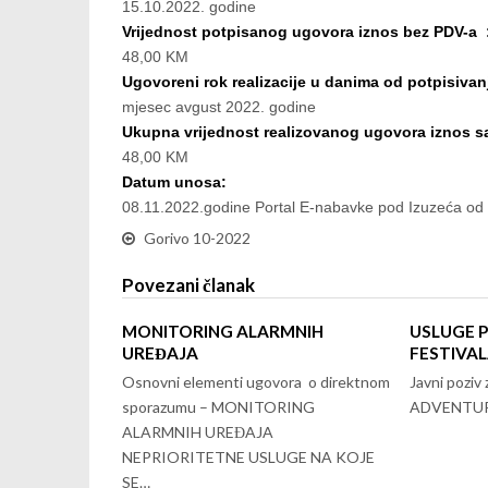
15.10.2022. godine
Vrijednost potpisanog ugovora iznos bez PDV-a 
48,00 KM
Ugovoreni rok realizacije u danima od potpisivan
mjesec avgust 2022. godine
Ukupna vrijednost realizovanog ugovora iznos 
48,00 KM
Datum unosa:
08.11.2022.godine Portal E-nabavke pod Izuzeća od
Gorivo 10-2022
Povezani članak
MONITORING ALARMNIH
USLUGE P
UREĐAJA
FESTIVA
Osnovni elementi ugovora o direktnom
Javni pozi
sporazumu – MONITORING
ADVENTUR
ALARMNIH UREĐAJA
NEPRIORITETNE USLUGE NA KOJE
SE…