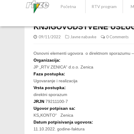
Početna
RTV program
M
KNJIGOVODSTVENE USLU
09/11/2022
Javne nabavke
0 Comments
Osnovni elementi ugovora o direktnom sporazumu
Organizacija:
JP „RTV ZENICA“ d.o.o. Zenica
Faza postupka:
Ugovaranje i realizacija
Vrsta postupka:
direktni sporazum
JRJN
79211100-7
Ugovor potpisan sa:
KS„KONTO“ Zenica
Datum potpisivanja ugovora:
11.10.2022. godine-faktura