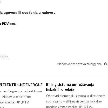
:
ja ugovora ili uvođenja u radove :
sa PDV-om:
186/22
Nabavka sredstava za higijenu
Billing sistema umrežavanja
 ELEKTRIČNE ENERGIJE
fiskalnih uređaja
ementi ugovora o direktnom
Osnovni elementi ugovora o direktnom
– Nabavka električne
sporazumu – Billing sistem za fiskalne
ganizacija: JP „RTV
uređaje Organizacija: JP „RTV…
o.o.…