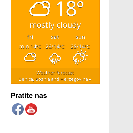
18°
mostly cloudy
fri
sat
sun
min 14
26/14
28/14
°C
°C
°C
Weather forecast
Zenica, Bosnia and Herzegovina ▸
Pratite nas