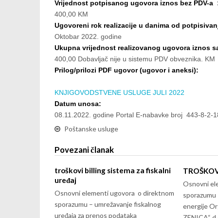
Vrijednost potpisanog ugovora iznos bez PDV-a 
400,00 KM
Ugovoreni rok realizacije u danima od potpisivan
Oktobar 2022. godine
Ukupna vrijednost realizovanog ugovora iznos 
400,00 Dobavljač nije u sistemu PDV obveznika. KM
Prilog/prilozi PDF ugovor (ugovor i aneksi):
KNJIGOVODSTVENE USLUGE JULI 2022
Datum unosa:
08.11.2022. godine Portal E-nabavke broj 443-8-2-
Poštanske usluge
Povezani članak
troškovi billing sistema za fiskalni
TROŠKOVI
uređaj
Osnovni el
Osnovni elementi ugovora o direktnom
sporazumu 
sporazumu – umrežavanje fiskalnog
energije Or
uređaja za prenos podataka
ZENICA“ d.