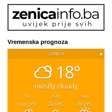
Vremenska prognoza
ZENICA
◉
18°
mostly cloudy
fri
sat
sun
min 14
26/14
28/14
°C
°C
°C