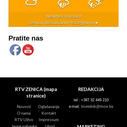
Weather forecast
Zenica, Bosnia and Herzegovina ▸
Pratite nas
RTV ZENICA (mapa
REDAKCIJA
stranice)
tel.: +387 32 449 210
Novosti
Oglašavanje
e-mail:
tvurednik@rtvze.ba
O nama
Kontakt
RTV Uživo
Impressum
Javne nabavke
Izbori
MARKETING