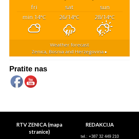
fri
sat
sun
min 14
26/14
28/14
°C
°C
°C
Weather forecast
Zenica, Bosnia and Herzegovina ▸
Pratite nas
RTV ZENICA (mapa
REDAKCIJA
stranice)
tel.: +387 32 449 210