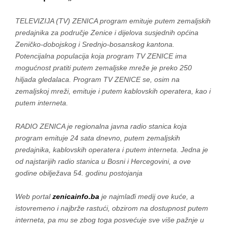
TELEVIZIJA (TV) ZENICA program emituje putem zemaljskih
predajnika za područje Zenice i dijelova susjednih općina
Zeničko-dobojskog i Srednjo-bosanskog kantona.
Potencijalna populacija koja program TV ZENICE ima
mogućnost pratiti putem zemaljske mreže je preko 250
hiljada gledalaca. Program TV ZENICE se, osim na
zemaljskoj mreži, emituje i putem kablovskih operatera, kao i
putem interneta.
RADIO ZENICA je regionalna javna radio stanica koja
program emituje 24 sata dnevno, putem zemaljskih
predajnika, kablovskih operatera i putem interneta.
Jedna
je
od
najstarij
ih
radio stanic
a
u Bosni i Hercegovini, a ove
godine obilježava
54
. godin
u
postojanja
Web portal
zenicainfo.ba
je najmlađi medij ove kuće, a
istovremeno i najbrže rastući, obzirom na dostupnost putem
interneta, pa mu se zbog toga posvećuje sve više pažnje u