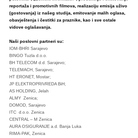
reportaža i promotivnih filmova, realizaciju emisija uživo
(gostovanja) iz našeg studija, emitovanje malih oglasa,
obavještenja i čestitki za praznike, kao i sve ostale
vidove oglašavanja.
Naši poslovni partneri su:
IOM-BHRI Sarajevo
BINGO Tuzla d.o.o.
BH TELECOM d.d. Sarajevo;
TELEMACH, Sarajevo;
HT ERONET, Mostar;
JP ELEKTROPRIVREDA BiH;
AS HOLDING, Jelah
ALMY Zenica;
DOMOD, Sarajevo
ITC d.o.o. Zenica
CENTRAL – M Zenica
AURA OSIGURANJE a.d. Banja Luka
RIMA-PAK, Zenica