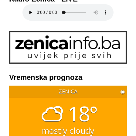
Vremenska prognoza
ZENICA
◉
18°
mostly cloudy