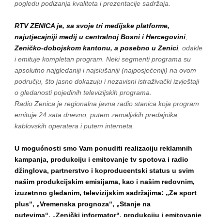
pogledu podizanja kvaliteta i prezentacije sadržaja.
RTV ZENICA
je, sa svoje tri medijske platforme,
najutjecajniji medij u centralnoj Bosni i Hercegovini
,
Zeničko-dobojskom kantonu, a posebno u Zenici
, odakle
i emituje kompletan program. Neki segmenti programa su
apsolutno najgledaniji i najslušaniji (najposjećeniji) na ovom
području, što jasno dokazuju i nezavisni istraživački izvještaji
o gledanosti pojedinih televizijskih programa.
Radio Zenica je regionalna javna radio stanica koja program
emituje 24 sata dnevno, putem zemaljskih predajnika,
kablovskih operatera i putem interneta.
U mogućnosti smo Vam ponuditi realizaciju reklamnih
kampanja, produkciju i emitovanje tv spotova i radio
džinglova, partnerstvo i koproducentski status u svim
našim produkcijskim emisijama, kao i našim redovnim,
izuzetnno gledanim, televizijskim sadržajima: „Ze sport
plus“, „Vremenska prognoza“, „Stanje na
putevima“, „Zenički informator“, produkciju i emitovanje