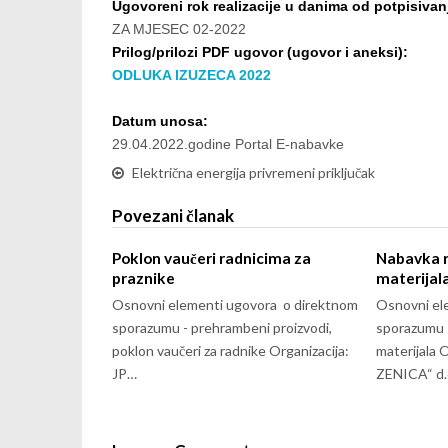
Ugovoreni rok realizacije u danima od potpisivan
ZA MJESEC 02-2022
Prilog/prilozi PDF ugovor (ugovor i aneksi):
ODLUKA IZUZECA 2022
Datum unosa:
29.04.2022.godine Portal E-nabavke
Električna energija privremeni priključak
Povezani članak
Poklon vaučeri radnicima za
Nabavka 
praznike
materijal
Osnovni elementi ugovora o direktnom
Osnovni el
sporazumu - prehrambeni proizvodi,
sporazumu 
poklon vaučeri za radnike Organizacija:
materijala 
JP…
ZENICA“ d.