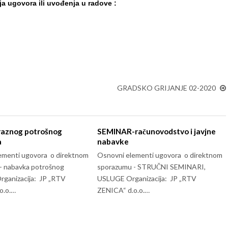
ja ugovora ili uvođenja u radove :
GRADSKO GRIJANJE 02-2020
raznog potrošnog
SEMINAR-računovodstvo i javjne
a
nabavke
ementi ugovora o direktnom
Osnovni elementi ugovora o direktnom
- nabavka potrošnog
sporazumu - STRUČNI SEMINARI,
Organizacija: JP „RTV
USLUGE Organizacija: JP „RTV
o.o.…
ZENICA“ d.o.o.…