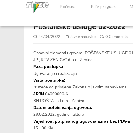
Početna
RTV program
M
Poštanske usluge 02-2022
24/04/2022
Javne nabavke
0 Comments
Osnovni elementi ugovora POŠTANSKE USLUGE 0
JP „RTV ZENICA“ d.o.o. Zenica
Faza postupka:
Ugovaranje i realizacija
Vrsta postupka:
Izuzeće od primjene Zakona o javnim nabavkama
JRJN
64000000-6
BH POŠTA d.o.o. Zenica
Datum potpisivanja ugovora:
28.02.2022. godine-faktura
Vrijednost potpisanog ugovora iznos bez PDV-a 
151,00 KM