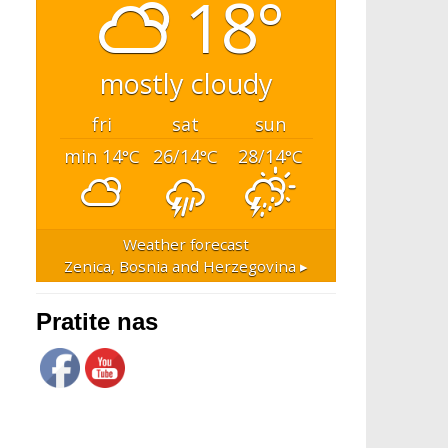
18°
mostly cloudy
fri
sat
sun
min 14
26/14
28/14
°C
°C
°C
Weather forecast
Zenica, Bosnia and Herzegovina ▸
Pratite nas