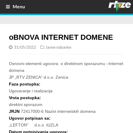
Menu
oBNOVA INTERNET DOMENE
31/05/2022
Javne nabavke
Osnovni elementi ugovora o direktnom sporazumu –Internet
domena
JP „RTV ZENICA“ d.o.o. Zenica
Faza postupka:
Ugovaranje i realizacija
Vrsta postupka:
direktni sporazum
JRJN
72417000-6 Nazivi internetskih domena
Ugovor potpisan sa:
„LEFTOR“ d.o.o. tUZLA
Datum potpisivanja ugovora: