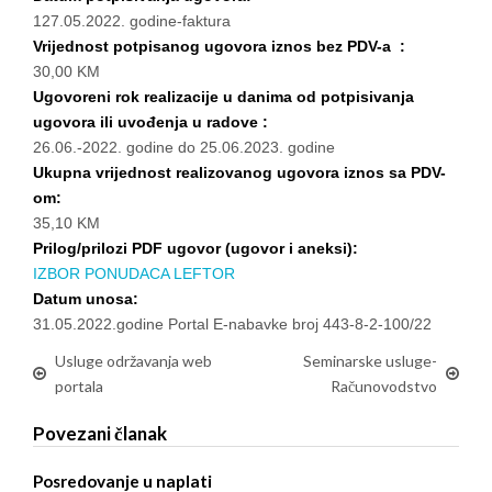
127.05.2022. godine-faktura
Vrijednost potpisanog ugovora iznos bez PDV-a :
30,00 KM
Ugovoreni rok realizacije u danima od potpisivanja
ugovora ili uvođenja u radove :
26.06.-2022. godine do 25.06.2023. godine
Ukupna vrijednost realizovanog ugovora iznos sa PDV-
om:
35,10 KM
Prilog/prilozi PDF ugovor (ugovor i aneksi):
IZBOR PONUDACA LEFTOR
Datum unosa:
31.05.2022.godine Portal E-nabavke broj 443-8-2-100/22
Usluge održavanja web
Seminarske usluge-
portala
Računovodstvo
Povezani članak
Posredovanje u naplati