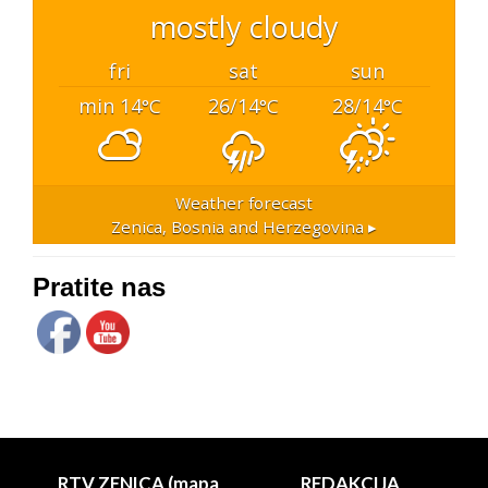
mostly cloudy
fri
sat
sun
min 14
26/14
28/14
°C
°C
°C
Weather forecast
Zenica, Bosnia and Herzegovina ▸
Pratite nas
RTV ZENICA (mapa
REDAKCIJA