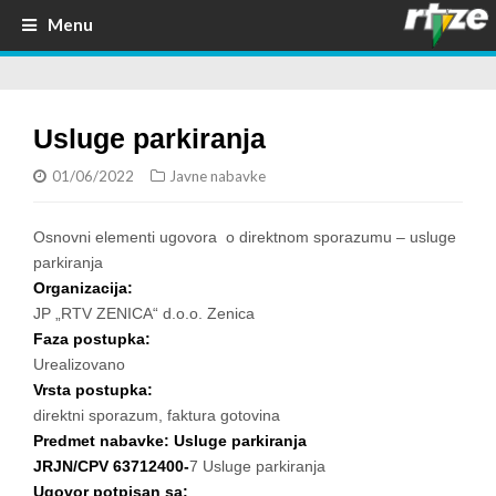
Menu
Usluge parkiranja
01/06/2022
Javne nabavke
Osnovni elementi ugovora o direktnom sporazumu – usluge
parkiranja
Organizacija:
JP „RTV ZENICA“ d.o.o. Zenica
Faza postupka:
Urealizovano
Vrsta postupka:
direktni sporazum, faktura gotovina
Predmet nabavke: Usluge parkiranja
JRJN/CPV 63712400-
7 Usluge parkiranja
Ugovor potpisan sa: