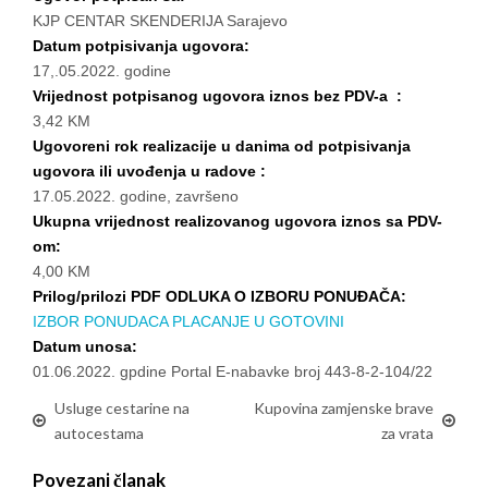
KJP CENTAR SKENDERIJA Sarajevo
Datum potpisivanja ugovora:
17,.05.2022. godine
Vrijednost potpisanog ugovora iznos bez PDV-a :
3,42 KM
Ugovoreni rok realizacije u danima od potpisivanja
ugovora ili uvođenja u radove :
17.05.2022. godine, završeno
Ukupna vrijednost realizovanog ugovora iznos sa PDV-
om:
4,00 KM
Prilog/prilozi PDF ODLUKA O IZBORU PONUĐAČA:
IZBOR PONUDACA PLACANJE U GOTOVINI
Datum unosa:
01.06.2022. gpdine Portal E-nabavke broj 443-8-2-104/22
Usluge cestarine na
Kupovina zamjenske brave
autocestama
za vrata
Povezani članak