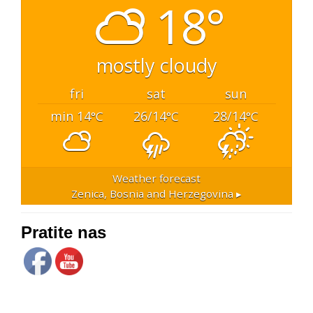
18°
mostly cloudy
fri
sat
sun
min 14
26/14
28/14
°C
°C
°C
Weather forecast
Zenica, Bosnia and Herzegovina ▸
Pratite nas