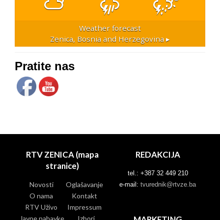
Weather forecast
Zenica, Bosnia and Herzegovina ▸
Pratite nas
RTV ZENICA (mapa
REDAKCIJA
stranice)
tel.: +387 32 449 210
Novosti
Oglašavanje
e-mail:
tvurednik@rtvze.ba
O nama
Kontakt
RTV Uživo
Impressum
Javne nabavke
Izbori
MARKETING