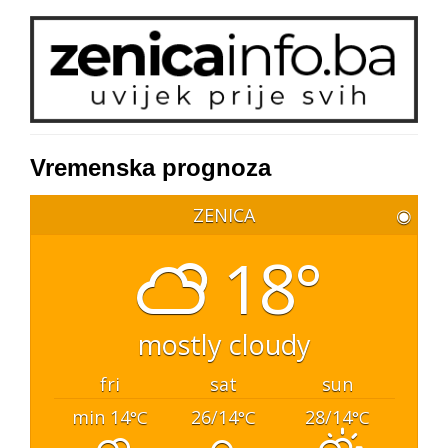
Vremenska prognoza
ZENICA
◉
18°
mostly cloudy
fri
sat
sun
min 14
26/14
28/14
°C
°C
°C