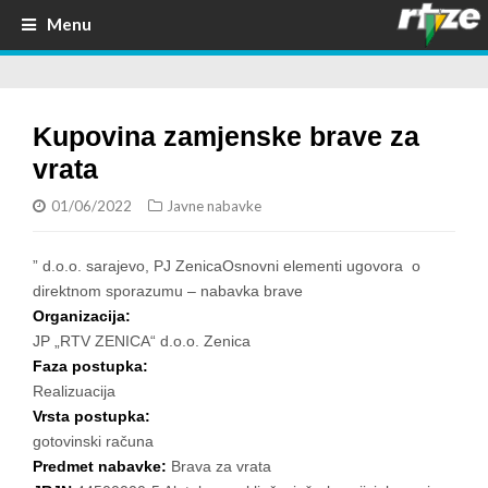
Menu
Kupovina zamjenske brave za
vrata
01/06/2022
Javne nabavke
” d.o.o. sarajevo, PJ ZenicaOsnovni elementi ugovora o
direktnom sporazumu – nabavka brave
Organizacija:
JP „RTV ZENICA“ d.o.o. Zenica
Faza postupka:
Realizuacija
Vrsta postupka:
gotovinski računa
Predmet nabavke:
Brava za vrata