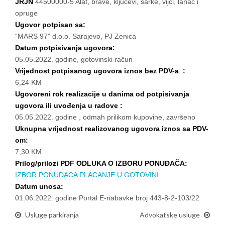
JRJN
44500000-5 Alat, brave, ključevi, šarke, vijci, lanac i
opruge
Ugovor potpisan sa:
“MARS 97” d.o.o. Sarajevo, PJ Zenica
Datum potpisivanja ugovora:
05.05.2022. godine, gotovinski račun
Vrijednost potpisanog ugovora iznos bez PDV-a :
6,24 KM
Ugovoreni rok realizacije u danima od potpisivanja
ugovora ili uvođenja u radove :
05.05.2022. godine , odmah prilikom kupovine, završeno
Uknupna vrijednost realizovanog ugovora iznos sa PDV-
om:
7,30 KM
Prilog/prilozi PDF ODLUKA O IZBORU PONUĐAČA:
IZBOR PONUDACA PLACANJE U GOTOVINI
Datum unosa:
01.06.2022. godine Portal E-nabavke broj 443-8-2-103/22
Usluge parkiranja
Advokatske usluge