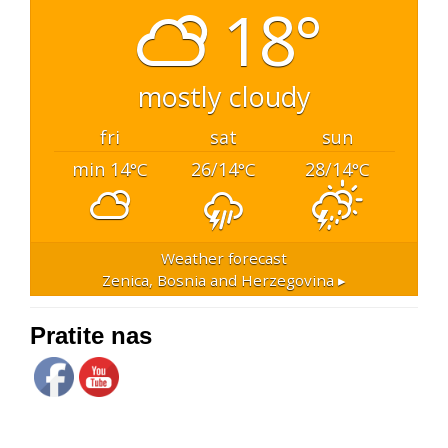
18°
mostly cloudy
fri
sat
sun
min 14
26/14
28/14
°C
°C
°C
Weather forecast
Zenica, Bosnia and Herzegovina ▸
Pratite nas