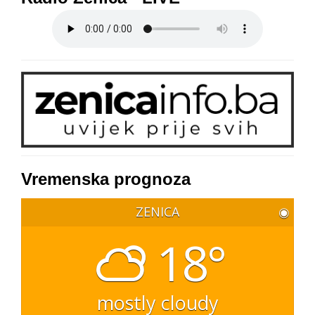
Vremenska prognoza
ZENICA
◉
18°
mostly cloudy