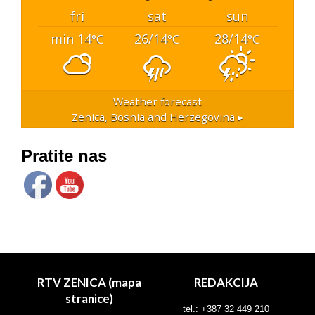
fri
sat
sun
min 14
26/14
28/14
°C
°C
°C
Weather forecast
Zenica, Bosnia and Herzegovina ▸
Pratite nas
RTV ZENICA (mapa
REDAKCIJA
stranice)
tel.: +387 32 449 210