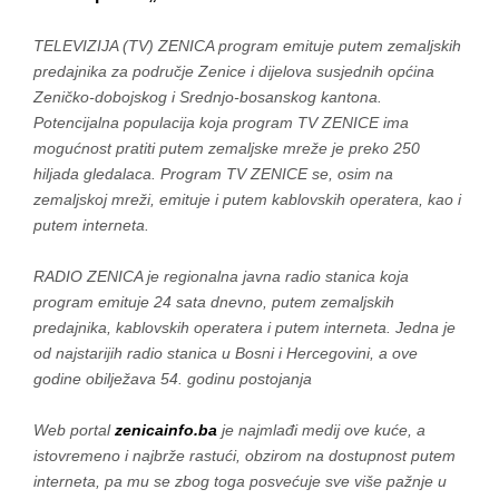
TELEVIZIJA (TV) ZENICA program emituje putem zemaljskih
predajnika za područje Zenice i dijelova susjednih općina
Zeničko-dobojskog i Srednjo-bosanskog kantona.
Potencijalna populacija koja program TV ZENICE ima
mogućnost pratiti putem zemaljske mreže je preko 250
hiljada gledalaca. Program TV ZENICE se, osim na
zemaljskoj mreži, emituje i putem kablovskih operatera, kao i
putem interneta.
RADIO ZENICA je regionalna javna radio stanica koja
program emituje 24 sata dnevno, putem zemaljskih
predajnika, kablovskih operatera i putem interneta.
Jedna
je
od
najstarij
ih
radio stanic
a
u Bosni i Hercegovini, a ove
godine obilježava
54
. godin
u
postojanja
Web portal
zenicainfo.ba
je najmlađi medij ove kuće, a
istovremeno i najbrže rastući, obzirom na dostupnost putem
interneta, pa mu se zbog toga posvećuje sve više pažnje u