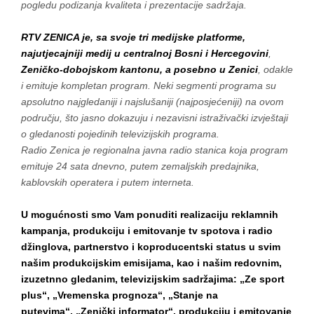
pogledu podizanja kvaliteta i prezentacije sadržaja.
RTV ZENICA
je, sa svoje tri medijske platforme,
najutjecajniji medij u centralnoj Bosni i Hercegovini
,
Zeničko-dobojskom kantonu, a posebno u Zenici
, odakle
i emituje kompletan program. Neki segmenti programa su
apsolutno najgledaniji i najslušaniji (najposjećeniji) na ovom
području, što jasno dokazuju i nezavisni istraživački izvještaji
o gledanosti pojedinih televizijskih programa.
Radio Zenica je regionalna javna radio stanica koja program
emituje 24 sata dnevno, putem zemaljskih predajnika,
kablovskih operatera i putem interneta.
U mogućnosti smo Vam ponuditi realizaciju reklamnih
kampanja, produkciju i emitovanje tv spotova i radio
džinglova, partnerstvo i koproducentski status u svim
našim produkcijskim emisijama, kao i našim redovnim,
izuzetnno gledanim, televizijskim sadržajima: „Ze sport
plus“, „Vremenska prognoza“, „Stanje na
putevima“, „Zenički informator“, produkciju i emitovanje