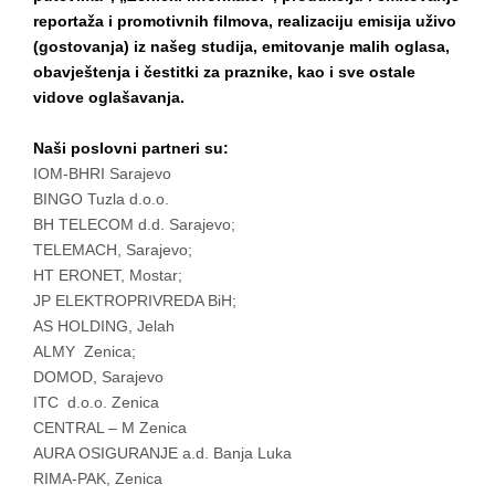
reportaža i promotivnih filmova, realizaciju emisija uživo
(gostovanja) iz našeg studija, emitovanje malih oglasa,
obavještenja i čestitki za praznike, kao i sve ostale
vidove oglašavanja.
Naši poslovni partneri su:
IOM-BHRI Sarajevo
BINGO Tuzla d.o.o.
BH TELECOM d.d. Sarajevo;
TELEMACH, Sarajevo;
HT ERONET, Mostar;
JP ELEKTROPRIVREDA BiH;
AS HOLDING, Jelah
ALMY Zenica;
DOMOD, Sarajevo
ITC d.o.o. Zenica
CENTRAL – M Zenica
AURA OSIGURANJE a.d. Banja Luka
RIMA-PAK, Zenica