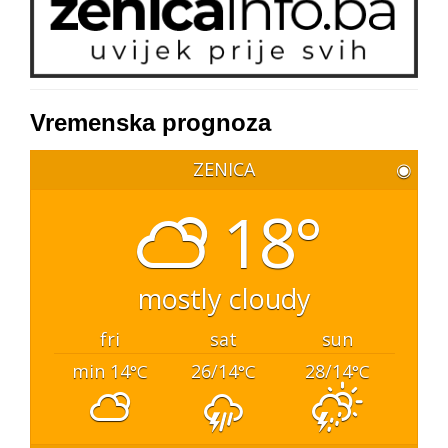
Vremenska prognoza
ZENICA
◉
18°
mostly cloudy
fri
sat
sun
min 14
26/14
28/14
°C
°C
°C