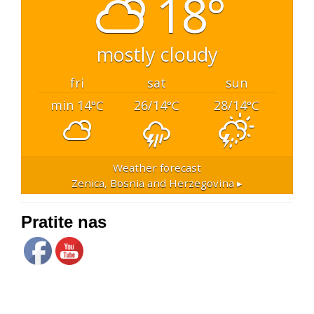
18°
mostly cloudy
fri
sat
sun
min 14
26/14
28/14
°C
°C
°C
Weather forecast
Zenica, Bosnia and Herzegovina ▸
Pratite nas