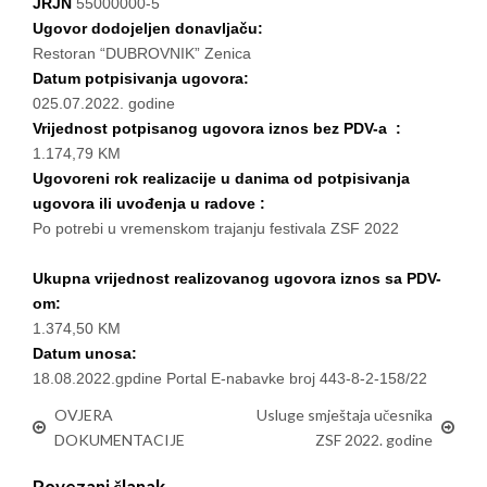
JRJN
55000000-5
Ugovor dodojeljen donavljaču:
Restoran “DUBROVNIK” Zenica
Datum potpisivanja ugovora:
025.07.2022. godine
Vrijednost potpisanog ugovora iznos bez PDV-a :
1.174,79 KM
Ugovoreni rok realizacije u danima od potpisivanja
ugovora ili uvođenja u radove :
Po potrebi u vremenskom trajanju festivala ZSF 2022
Ukupna vrijednost realizovanog ugovora iznos sa PDV-
om:
1.374,50 KM
Datum unosa:
18.08.2022.gpdine Portal E-nabavke broj 443-8-2-158/22
OVJERA
Usluge smještaja učesnika
DOKUMENTACIJE
ZSF 2022. godine
Povezani članak