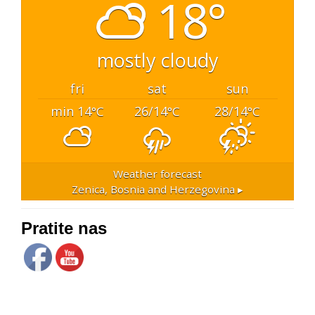
18°
mostly cloudy
fri
sat
sun
min 14
26/14
28/14
°C
°C
°C
Weather forecast
Zenica, Bosnia and Herzegovina ▸
Pratite nas