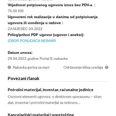
Vrijednost potpisanog ugovora iznos bez PDV-a :
76,00 KM
Ugovoreni rok realizacije u danima od potpisivanja
ugovora ili uvođenja u radove :
ZA MJESEC 03-2022
Prilog/prilozi PDF ugovor (ugovor i aneksi):
IZBOR PONUDACA NEIMARI
Datum unosa:
29.04.2022.godine Portal E-nabavke
Nabavka goriva za mart
Održavanje klima uređaja
Povezani članak
Potrošni materijal, inventar, računalne jedinice
Osnovni elementi ugovora o direktnom sporazumu – sitan
alat, inventar i potrošni materijal za redovno…
Kancelarijski materijal i poretpštine