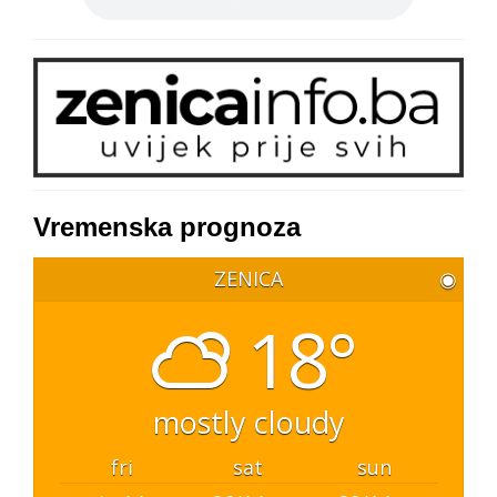
Vremenska prognoza
ZENICA
◉
18°
mostly cloudy
fri
sat
sun