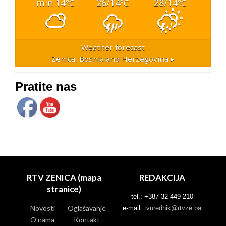
min 14
26/14
28/14
°C
°C
°C
Weather forecast
Zenica, Bosnia and Herzegovina ▸
Pratite nas
RTV ZENICA (mapa
REDAKCIJA
stranice)
tel.: +387 32 449 210
Novosti
Oglašavanje
e-mail:
tvurednik@rtvze.ba
O nama
Kontakt