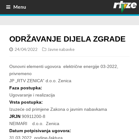
Menu
ODRŽAVANJE DIJELA ZGRADE
24/04/2022
Javne nabavke
Osnovni elementi ugovora električne energije 03-2022,
privremeno
JP „RTV ZENICA“ d.o.o. Zenica
Faza postupka:
Ugovaranje i realizacija
Vrsta postupka:
Izuzeće od primjene Zakona o javnim nabavkama
JRJN
90911200-8
NEIMARI d.o.o. Zenica
Datum potpisivanja ugovora:
31.03.2022. godine-faktura