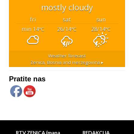
mostly cloudy
fri
sat
sun
min 14
26/14
28/14
°C
°C
°C
Weather forecast
Zenica, Bosnia and Herzegovina ▸
Pratite nas
RTV ZENICA (mapa
REDAKCIJA