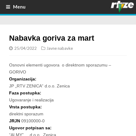
Menu
Nabavka goriva za mart
25/04/2022
Javne nabavke
Osnovni elementi ugovora o direktnom sporazumu –
GORIVO
Organizacija:
JP „RTV ZENICA“ d.o.o. Zenica
Faza postupka:
Ugovaranje i realizacija
Vrsta postupka:
direktni sporazum
JRJN
09100000-0
Ugovor potpisan sa:
“ALMY” d.o.o. Zenica