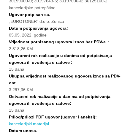
30199000-0; 30197643-5; 30197000-6; 30125100-2
kancelarijske potrepštine
Ugovor potpisan sa:
„EUROTONER” d.o.o. Zenica
Datum potpisivanja ugovora:
05.05. 2022. godine
Vrijednost potpisanog ugovora iznos bez PDV-a :
2.818,26 KM
Ugovoreni rok realizacije u danima od potpisivanja
ugovora ili uvođenja u radove :
15 dana
Ukupna vrijednost realizovanog ugovora iznos sa PDV-
om:
3.297,36 KM
Ostvareni rok realizacije u danima od potpisivanja
ugovora ili uvođenja u radove:
15 dana
Prilog/prilozi PDF ugovor (ugovor i aneksi):
kancelarijski materijal
Datum unosa: