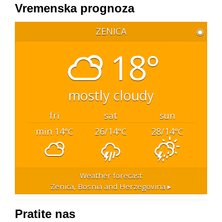
Vremenska prognoza
ZENICA
◉
18°
mostly cloudy
fri
sat
sun
min 14
26/14
28/14
°C
°C
°C
Weather forecast
Zenica, Bosnia and Herzegovina ▸
Pratite nas