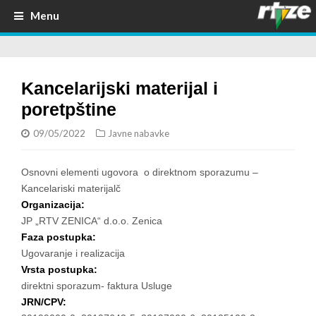
Menu
Kancelarijski materijal i
poretpštine
09/05/2022
Javne nabavke
Osnovni elementi ugovora o direktnom sporazumu –
Kancelariski materijalč
Organizacija:
JP „RTV ZENICA“ d.o.o. Zenica
Faza postupka:
Ugovaranje i realizacija
Vrsta postupka:
direktni sporazum- faktura Usluge
JRN/CPV: