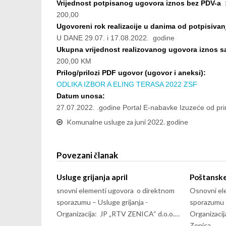
Vrijednost potpisanog ugovora iznos bez PDV-a 
200,00
Ugovoreni rok realizacije u danima od potpisivan
U DANE 29.07. i 17.08.2022. godine
Ukupna vrijednost realizovanog ugovora iznos 
200,00 KM
Prilog/prilozi PDF ugovor (ugovor i aneksi):
ODLIKA IZBOR A ELING TERASA 2022 ZSF
Datum unosa:
27.07.2022. .godine Portal E-nabavke Izuzeće od pri
Komunalne usluge za juni 2022. godine
Povezani članak
Usluge grijanja april
Poštanske
snovni elementi ugovora o direktnom
Osnovni el
sporazumu – Usluge grijanja -
sporazumu 
Organizacija: JP „RTV ZENICA“ d.o.o.…
Organizacij
Zenica…