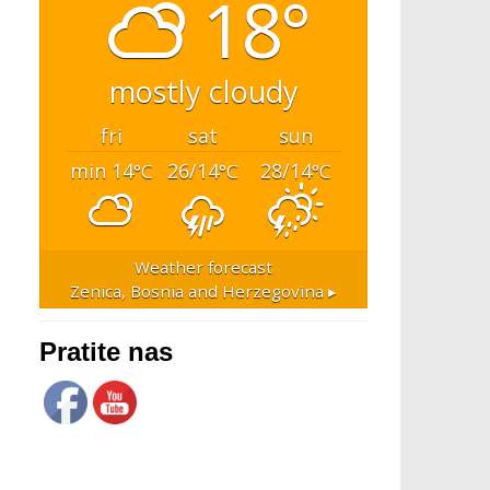
18°
mostly cloudy
fri
sat
sun
min 14
26/14
28/14
°C
°C
°C
Weather forecast
Zenica, Bosnia and Herzegovina ▸
Pratite nas