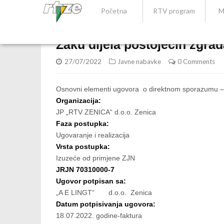
Početna
RTV program
M
Zaku dijela postojećih zgrad
27/07/2022
Javne nabavke
0 Comments
Osnovni elementi ugovora o direktnom sporazumu –
Organizacija:
JP „RTV ZENICA“ d.o.o. Zenica
Faza postupka:
Ugovaranje i realizacija
Vrsta postupka:
Izuzeće od primjene ZJN
JRJN 70310000-7
Ugovor potpisan sa:
„A E LINGT“ d.o.o. Zenica
Datum potpisivanja ugovora:
18.07.2022. godine-faktura