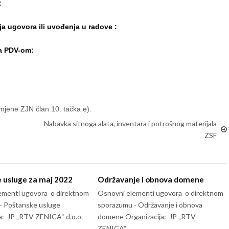
:
ja ugovora ili uvođenja u radove :
sa PDV-om:
mjene ZJN član 10. tačka e).
Nabavka sitnoga alata, inventara i potrošnog materijala
ZSF
 usluge za maj 2022
Održavanje i obnova domene
ementi ugovora o direktnom
Osnovni elementi ugovora o direktnom
- Poštanske usluge
sporazumu - Održavanje i obnova
a: JP „RTV ZENICA“ d.o.o.
domene Organizacija: JP „RTV
ZENICA“…