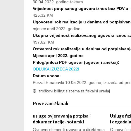
30.04.2022. godine-faktura
Vrijednost potpisanog ugovora iznos bez PDV-a 
425,32 KM
Ugovoreni rok realizacije u danima od potpisivan
mjesec april 2022. godine
Ukupna vrijednost realizovanog ugovora iznos 
497,62 KM
Ostvareni rok realizacije u danima od potpisivan
Mjesec april 2022. godine
Prilog/prilozi PDF ugovor (ugovor i aneksi):
ODLUKA IZUZECA 2022
I
Datum unosa:
Porzal E-nabavki 10.05.2022. godine, izuzeća od pr
troškovi billing sistema za fiskalni uređaj
Povezani članak
usluge ovjeravanja potpisa i
Usluge fiz
dokumentacije-notarski
i događaj
Osnovni elementi ugovora o direktnom
Osnovni el