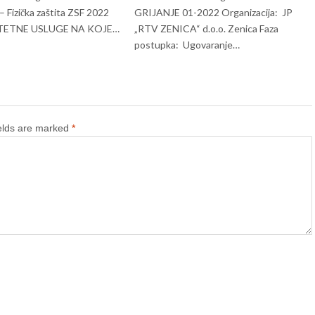
 Fizička zaštita ZSF 2022
GRIJANJE 01-2022 Organizacija: JP
TETNE USLUGE NA KOJE…
„RTV ZENICA“ d.o.o. Zenica Faza
postupka: Ugovaranje…
ields are marked
*