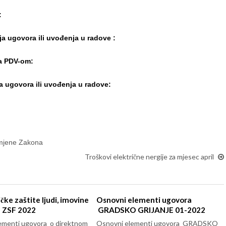
:
ja ugovora ili uvođenja u radove :
sa PDV-om:
ja ugovora ili uvođenja u radove:
imjene Zakona
Troškovi električne nergije za mjesec april
ičke zaštite ljudi, imovine
Osnovni elementi ugovora
a ZSF 2022
GRADSKO GRIJANJE 01-2022
ementi ugovora o direktnom
Osnovni elementi ugovora GRADSKO