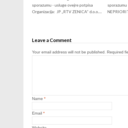
sporazumu - usluge ovejre potpisa
sporazumu –
Organizacija: JP „RTV ZENICA“ d.o.o.…
NEPRIORI
Leave a Comment
Your email address will not be published.
Required f
Name
*
Email
*
Website