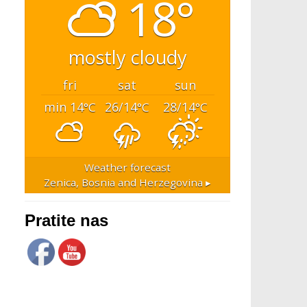
18°
mostly cloudy
fri
sat
sun
min 14
26/14
28/14
°C
°C
°C
Weather forecast
Zenica, Bosnia and Herzegovina ▸
Pratite nas