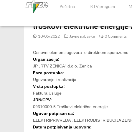
Početna
RTV program
M
troškovi električne energije 
10/05/2022
Javne nabavke
0 Comments
Osnovni elementi ugovora o direktnom sporazumu – 
Organizacija:
JP „RTV ZENICA“ d.o.o. Zenica
Faza postupka:
Ugovaranje i realizacija
Vrsta postupka:
Faktura Usluge
JRN/CPV:
09310000-5 Troškovi električne energije
Ugovor potpisan sa:
ELEKTRIPRIVREDA , ELEKTRODISTRIBUCIJA ZEN
Datum potpisivanja ugovora: