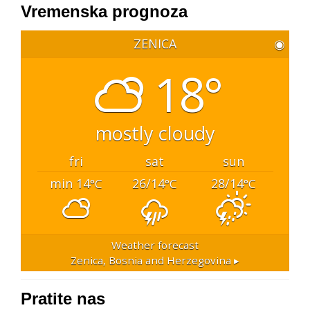
Vremenska prognoza
ZENICA
◉
18°
mostly cloudy
fri
sat
sun
min 14
26/14
28/14
°C
°C
°C
Weather forecast
Zenica, Bosnia and Herzegovina ▸
Pratite nas