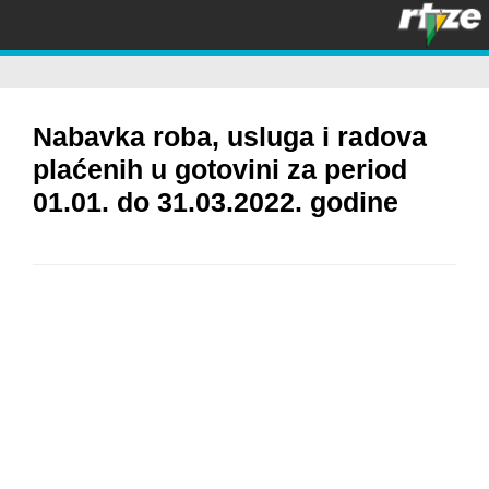
Menu
Nabavka roba, usluga i radova
plaćenih u gotovini za period
01.01. do 31.03.2022. godine
23/04/2022
Javne nabavke
JP “RTV ZENICA” d.o.o. Zenica
Pregled nabavki roba
usluga i radova za period 01.01. do 31.03.2022. go
plaćenih gotovinski
PREGLED GOTOVINSKIH ISPLATA FAKTURA ZA PERIOD 1.1-
31.3.2022.
Broj
Datum
1
7.1.2022.
Energopetrol – antifriz