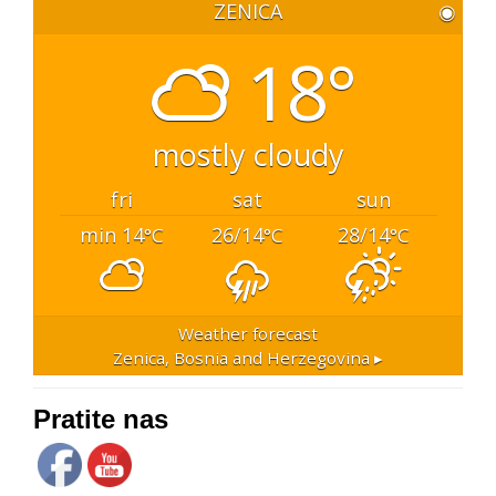
ZENICA
◉
18°
mostly cloudy
fri
sat
sun
min 14
26/14
28/14
°C
°C
°C
Weather forecast
Zenica, Bosnia and Herzegovina ▸
Pratite nas