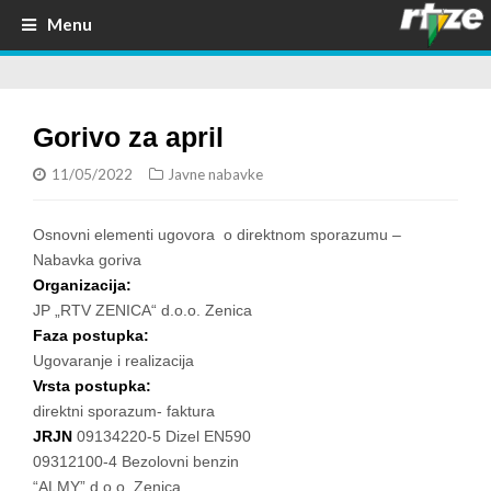
Menu
Gorivo za april
11/05/2022
Javne nabavke
Osnovni elementi ugovora o direktnom sporazumu –
Nabavka goriva
Organizacija:
JP „RTV ZENICA“ d.o.o. Zenica
Faza postupka:
Ugovaranje i realizacija
Vrsta postupka:
direktni sporazum- faktura
JRJN
09134220-5 Dizel EN590
09312100-4 Bezolovni benzin
“ALMY” d.o.o Zenica