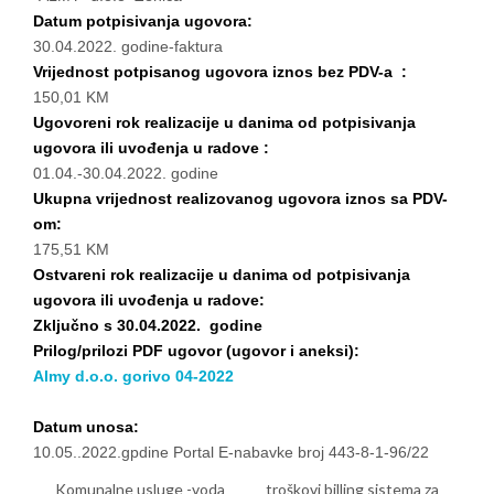
Datum potpisivanja ugovora:
30.04.2022. godine-faktura
Vrijednost potpisanog ugovora iznos bez PDV-a :
150,01 KM
Ugovoreni rok realizacije u danima od potpisivanja
ugovora ili uvođenja u radove :
01.04.-30.04.2022. godine
Ukupna vrijednost realizovanog ugovora iznos sa PDV-
om:
175,51 KM
Ostvareni rok realizacije u danima od potpisivanja
ugovora ili uvođenja u radove:
Zključno s 30.04.2022. godine
Prilog/prilozi PDF ugovor (ugovor i aneksi):
Almy d.o.o. gorivo 04-2022
Datum unosa:
10.05..2022.gpdine Portal E-nabavke broj 443-8-1-96/22
Komunalne usluge -voda
troškovi billing sistema za