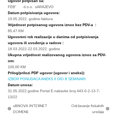
Ugovor potpisan sa:
FEB“ d.o.o. sARAJEVO
Datum potpisivanja ugovora:
19.05.2022. godine-faktura
Vrijednost potpisanog ugovora iznos bez PDV-a :
85,47 KM
Ugovoreni rok realizacije u danima od potpisivanja
ugovora ili uvođenja u radove :
18.03.2022-22.03.2022. godine
Ukupna vrijednost realizovanog ugovora iznos sa PDV-
om:
100,00 KM
Prilog/prilozi PDF ugovor (ugovor i aneksi):
IZBOR PONUDACA ANEKS II DIO B SEMINARI
Datum unosa:
31.05.2022.godine Portal E-nabavke broj 443-0-2-13-7-
13/22
oBNOVA INTERNET
Održavanje fiskalnih
DOMENE
uređaja