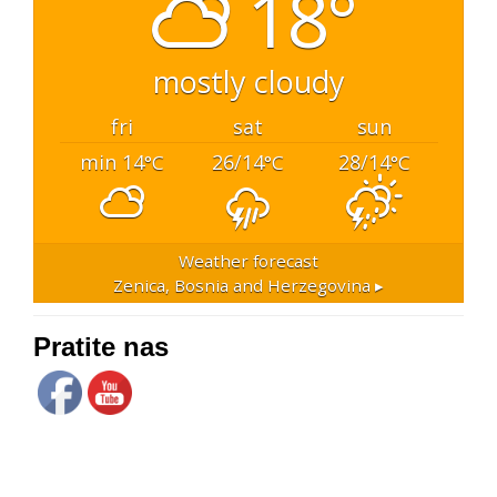
18°
mostly cloudy
fri
sat
sun
min 14
26/14
28/14
°C
°C
°C
Weather forecast
Zenica, Bosnia and Herzegovina ▸
Pratite nas