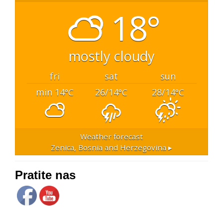
18°
mostly cloudy
fri
sat
sun
min 14
26/14
28/14
°C
°C
°C
Weather forecast
Zenica, Bosnia and Herzegovina ▸
Pratite nas