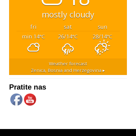
mostly cloudy
fri
sat
sun
min 14
26/14
28/14
°C
°C
°C
Weather forecast
Zenica, Bosnia and Herzegovina ▸
Pratite nas