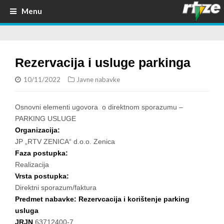
Menu
Rezervacija i usluge parkinga
10/11/2022
Javne nabavke
Osnovni elementi ugovora o direktnom sporazumu –
PARKING USLUGE
Organizacija:
JP „RTV ZENICA“ d.o.o. Zenica
Faza postupka:
Realizacija
Vrsta postupka:
Direktni sporazum/faktura
Predmet nabavke: Rezervcacija i korištenje parking
usluga
JRJN
63712400-7