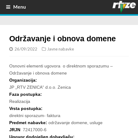
Menu
Održavanje i obnova domene
26/09/2022
Javne nabavke
Osnovni elementi ugovora o direktnom sporazumu –
Održavanje i obnova domene
Organizacija:
JP „RTV ZENICA“ d.o.o. Zenica
Faza postupka:
Realizacija
Vrsta postupka:
direktni sporazum- faktura
Predmet nabavke:
održavanje domene, usluge
JRJN
72417000-6
Ugovor dodojeljen dobavljaču: