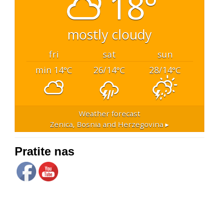
18°
mostly cloudy
fri
sat
sun
min 14
26/14
28/14
°C
°C
°C
Weather forecast
Zenica, Bosnia and Herzegovina ▸
Pratite nas