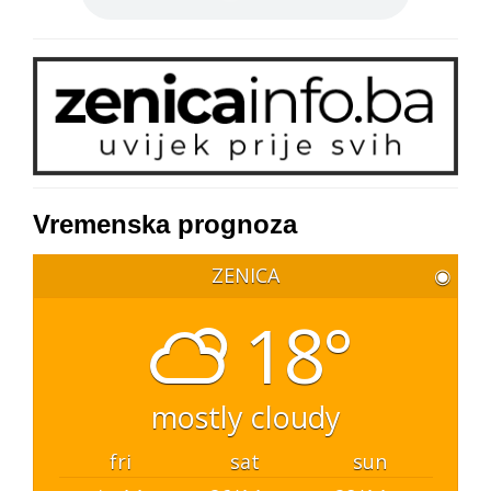
Vremenska prognoza
ZENICA
◉
18°
mostly cloudy
fri
sat
sun