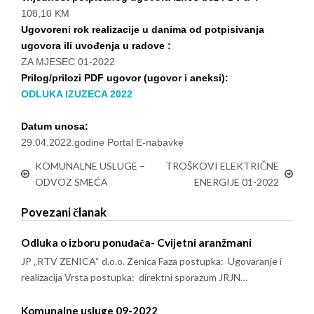
108,10 KM
Ugovoreni rok realizacije u danima od potpisivanja
ugovora ili uvođenja u radove :
ZA MJESEC 01-2022
Prilog/prilozi PDF ugovor (ugovor i aneksi):
ODLUKA IZUZECA 2022
Datum unosa:
29.04.2022.godine Portal E-nabavke
KOMUNALNE USLUGE –
TROŠKOVI ELEKTRIČNE
ODVOZ SMEĆA
ENERGIJE 01-2022
Povezani članak
Odluka o izboru ponuđača- Cvijetni aranžmani
JP „RTV ZENICA“ d.o.o. Zenica Faza postupka: Ugovaranje i
realizacija Vrsta postupka: direktni sporazum JRJN…
Komunalne usluge 09-2022