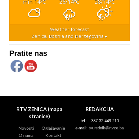
min 14
26/14
28/14
°C
°C
°C
Weather forecast
Zenica, Bosnia and Herzegovina ▸
Pratite nas
RTV ZENICA (mapa
REDAKCIJA
stranice)
tel.: +387 32 449 210
Novosti
Oglašavanje
e-mail:
tvurednik@rtvze.ba
O nama
Kontakt