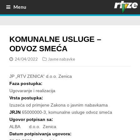
Menu
KOMUNALNE USLUGE –
ODVOZ SMEĆA
24/04/2022
Javne nabavke
JP „RTV ZENICA“ d.o.o. Zenica
Faza postupka:
Ugovaranje i realizacija
Vrsta postupka:
Izuzeća od primjene Zakona o javnim nabavkama
JRJN
65000000-3, komunalne usluge odvoz smeća
Ugovor potpisan sa:
ALBA d.o.o. Zenica
Datum potpisivanja ugovora: