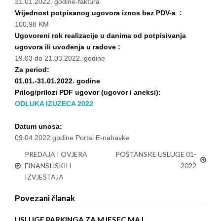
31.01.2022. godine-faktura
Vrijednost potpisanog ugovora iznos bez PDV-a :
100,98 KM
Ugovoreni rok realizacije u danima od potpisivanja
ugovora ili uvođenja u radove :
19.03 do 21.03.2022. godine
Za period:
01.01.-31.01.2022. godine
Prilog/prilozi PDF ugovor (ugovor i aneksi):
ODLUKA IZUZECA 2022
Datum unosa:
09.04.2022.gpdine Portal E-nabavke
PREDAJA I OVJERA
POŠTANSKE USLUGE 01-
FINANSIJSKIH
2022
IZVJEŠTAJA
Povezani članak
USLUGE PARKINGA ZA MJESEC MAJ