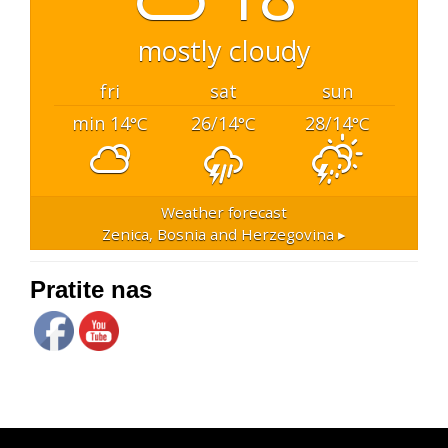
mostly cloudy
fri
sat
sun
min 14
26/14
28/14
°C
°C
°C
Weather forecast
Zenica, Bosnia and Herzegovina ▸
Pratite nas