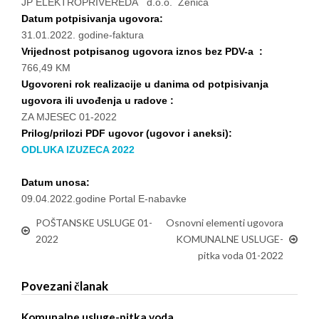
JP ELEKTROPRIVEREDA d.o.o. Zenica
Datum potpisivanja ugovora:
31.01.2022. godine-faktura
Vrijednost potpisanog ugovora iznos bez PDV-a :
766,49 KM
Ugovoreni rok realizacije u danima od potpisivanja
ugovora ili uvođenja u radove :
ZA MJESEC 01-2022
Prilog/prilozi PDF ugovor (ugovor i aneksi):
ODLUKA IZUZECA 2022
Datum unosa:
09.04.2022.godine Portal E-nabavke
POŠTANSKE USLUGE 01-
Osnovni elementi ugovora
2022
KOMUNALNE USLUGE-
pitka voda 01-2022
Povezani članak
Komunalne usluge-pitka voda