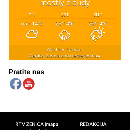
mostly cloudy
fri
sat
sun
min 14
26/14
28/14
°C
°C
°C
Weather forecast
Zenica, Bosnia and Herzegovina ▸
Pratite nas
RTV ZENICA (mapa
REDAKCIJA