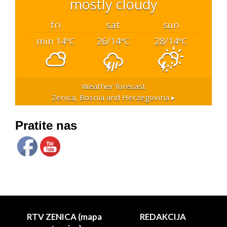
mostly cloudy
fri
sat
sun
min 14
26/14
28/14
°C
°C
°C
Weather forecast
Zenica, Bosnia and Herzegovina ▸
Pratite nas
RTV ZENICA (mapa
REDAKCIJA