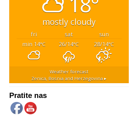
18°
mostly cloudy
fri
sat
sun
min 14
26/14
28/14
°C
°C
°C
Weather forecast
Zenica, Bosnia and Herzegovina ▸
Pratite nas