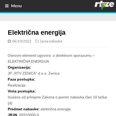
Menu
Električna energija
06/10/2022
Javne nabavke
Osnovni elementi ugovora o direktnom sporazumu –
ELEKTRIČNA ENERGIJA
Organizacija:
JP „RTV ZENICA“ d.o.o. Zenica
Faza postupka:
Realizacija
Vrsta postupka:
Izuzeće od primjene Zakona o javnim nabavka član 10 tačka
(d)
Predmet nabavke:
električna energija
JRJN
09310000-5