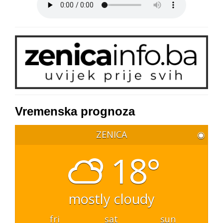
Vremenska prognoza
ZENICA
◉
18°
mostly cloudy
fri
sat
sun