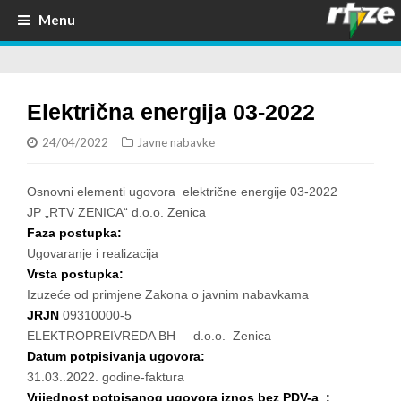
Menu
Električna energija 03-2022
24/04/2022
Javne nabavke
Osnovni elementi ugovora električne energije 03-2022
JP „RTV ZENICA“ d.o.o. Zenica
Faza postupka:
Ugovaranje i realizacija
Vrsta postupka:
Izuzeće od primjene Zakona o javnim nabavkama
JRJN
09310000-5
ELEKTROPREIVREDA BH d.o.o. Zenica
Datum potpisivanja ugovora:
31.03..2022. godine-faktura
Vrijednost potpisanog ugovora iznos bez PDV-a :