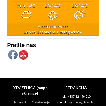
min 14
26/14
28/14
°C
°C
°C
Weather forecast
Zenica, Bosnia and Herzegovina ▸
Pratite nas
RTV ZENICA (mapa
REDAKCIJA
stranice)
tel.: +387 32 449 210
Novosti
Oglašavanje
e-mail:
tvurednik@rtvze.ba