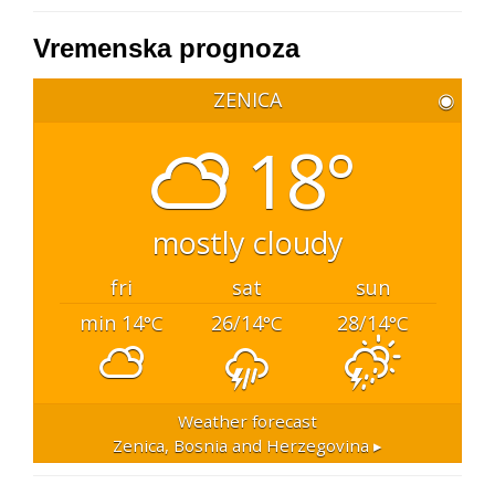
Vremenska prognoza
ZENICA
◉
18°
mostly cloudy
fri
sat
sun
min 14
26/14
28/14
°C
°C
°C
Weather forecast
Zenica, Bosnia and Herzegovina ▸