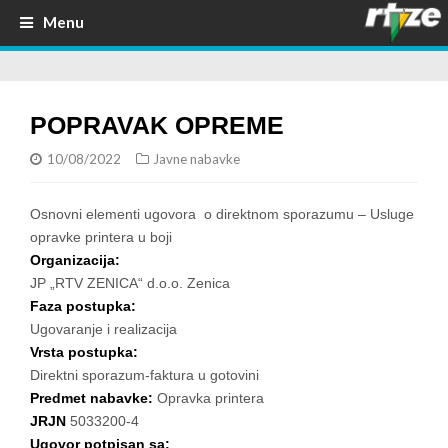
Menu
POPRAVAK OPREME
10/08/2022
Javne nabavke
Osnovni elementi ugovora o direktnom sporazumu – Usluge
opravke printera u boji
Organizacija:
JP „RTV ZENICA“ d.o.o. Zenica
Faza postupka:
Ugovaranje i realizacija
Vrsta postupka:
Direktni sporazum-faktura u gotovini
Predmet nabavke:
Opravka printera
JRJN
5033200-4
Ugovor potpisan sa: