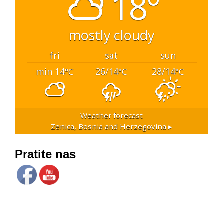
18°
mostly cloudy
fri
sat
sun
min 14
26/14
28/14
°C
°C
°C
Weather forecast
Zenica, Bosnia and Herzegovina ▸
Pratite nas