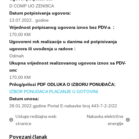
D COMP UO ZENI9CA
Datum potpisivanja ugovora:
13.07.2022.. godine
Vrijednost potpisanog ugovora iznos bez PDV-a :
170,00 KM
Ugovoreni rok realizacije u danima od potpisivanja
ugovora ili uvođenja u radove :
Odmah
Ukupna vrijednost realizovanog ugovora iznos sa PDV-
om:
170,00 KM
Prilog/prilozi PDF ODLUKA O IZBORU PONUĐAČA:
IZBOR PONUDACA PLACANJE U GOTOVINI
Datum unosa:
28.01.2022.gpdine Portal E-nabavke broj 443-7-2-2/22
Usluge redizajna web
Nabavka električne
stranice
energije
Povezani članak