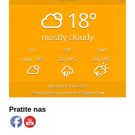
18°
mostly cloudy
fri
sat
sun
min 14
26/14
28/14
°C
°C
°C
Weather forecast
Zenica, Bosnia and Herzegovina ▸
Pratite nas