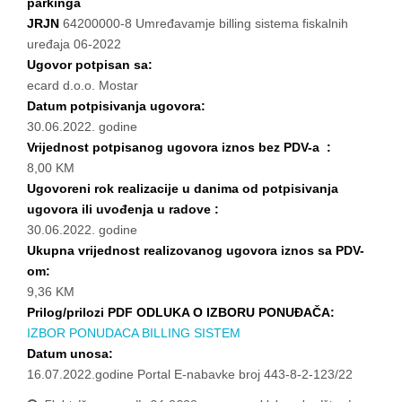
parkinga
JRJN
64200000-8 Umređavamje billing sistema fiskalnih
uređaja 06-2022
Ugovor potpisan sa:
ecard d.o.o. Mostar
Datum potpisivanja ugovora:
30.06.2022. godine
Vrijednost potpisanog ugovora iznos bez PDV-a :
8,00 KM
Ugovoreni rok realizacije u danima od potpisivanja
ugovora ili uvođenja u radove :
30.06.2022. godine
Ukupna vrijednost realizovanog ugovora iznos sa PDV-
om:
9,36 KM
Prilog/prilozi PDF ODLUKA O IZBORU PONUĐAČA:
IZBOR PONUDACA BILLING SISTEM
Datum unosa:
16.07.2022.godine Portal E-nabavke broj 443-8-2-123/22