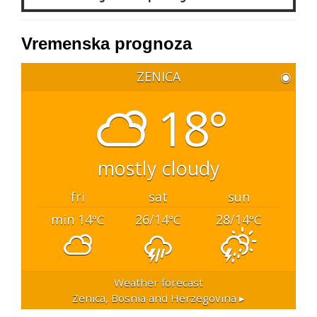
Vremenska prognoza
ZENICA
◉
18°
mostly cloudy
fri
sat
sun
min 14
26/14
28/14
°C
°C
°C
Weather forecast
Zenica, Bosnia and Herzegovina ▸