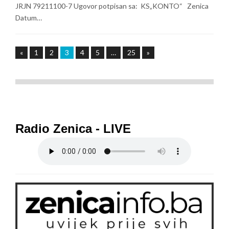
JRJN 79211100-7 Ugovor potpisan sa: KS„KONTO“ Zenica
Datum…
«
1
2
3
4
5
…
25
»
Radio Zenica - LIVE