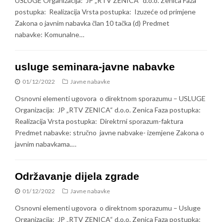
USLUGE Organizacija: JP „RTV ZENICA“ d.o.o. Zenica Faza
postupka: Realizacija Vrsta postupka: Izuzeće od primjene
Zakona o javnim nabavka član 10 tačka (d) Predmet
nabavke: Komunalne…
usluge seminara-javne nabavke
01/12/2022
Javne nabavke
Osnovni elementi ugovora o direktnom sporazumu – USLUGE
Organizacija: JP „RTV ZENICA“ d.o.o. Zenica Faza postupka:
Realizacija Vrsta postupka: Direktrni sporazum-faktura
Predmet nabavke: stručno javne nabvake- izemjene Zakona o
javnim nabavkama.…
Održavanje dijela zgrade
01/12/2022
Javne nabavke
Osnovni elementi ugovora o direktnom sporazumu – Usluge
Organizacija: JP „RTV ZENICA“ d.o.o. Zenica Faza postupka: