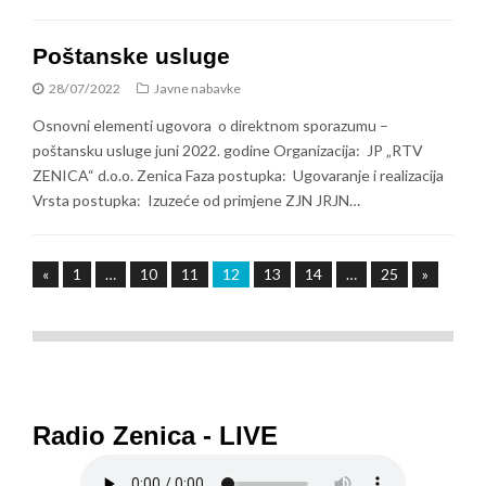
Poštanske usluge
28/07/2022
Javne nabavke
Osnovni elementi ugovora o direktnom sporazumu –
poštansku usluge juni 2022. godine Organizacija: JP „RTV
ZENICA“ d.o.o. Zenica Faza postupka: Ugovaranje i realizacija
Vrsta postupka: Izuzeće od primjene ZJN JRJN…
«
1
…
10
11
12
13
14
…
25
»
Radio Zenica - LIVE