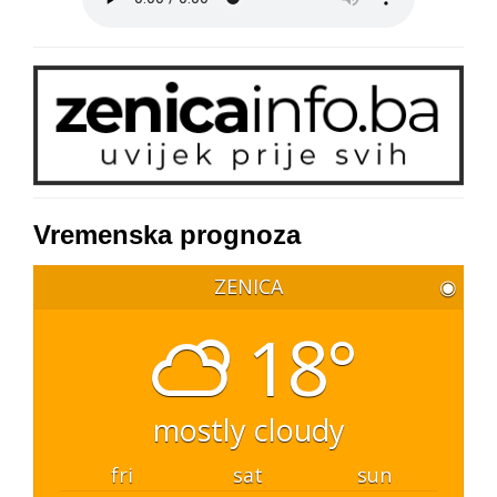
Vremenska prognoza
ZENICA
◉
18°
mostly cloudy
fri
sat
sun