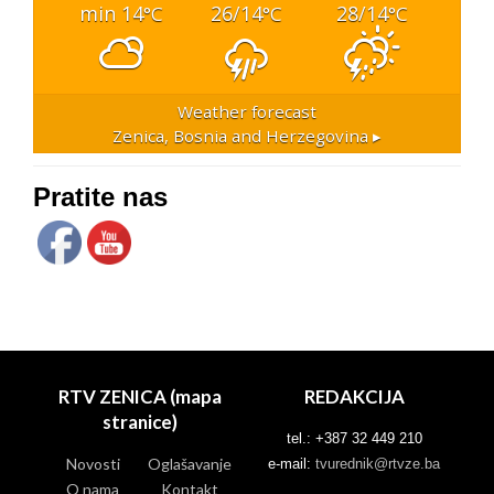
min 14
26/14
28/14
°C
°C
°C
Weather forecast
Zenica, Bosnia and Herzegovina ▸
Pratite nas
RTV ZENICA (mapa
REDAKCIJA
stranice)
tel.: +387 32 449 210
Novosti
Oglašavanje
e-mail:
tvurednik@rtvze.ba
O nama
Kontakt