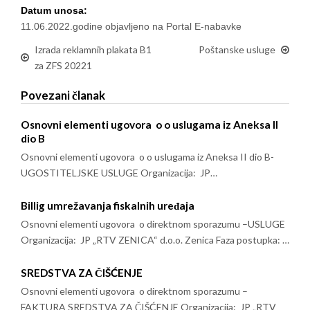
Datum unosa:
11.06.2022.godine objavljeno na Portal E-nabavke
Izrada reklamnih plakata B1
Poštanske usluge
za ZFS 20221
Povezani članak
Osnovni elementi ugovora o o uslugama iz Aneksa II
dio B
Osnovni elementi ugovora o o uslugama iz Aneksa II dio B-
UGOSTITELJSKE USLUGE Organizacija: JP…
Billig umrežavanja fiskalnih uređaja
Osnovni elementi ugovora o direktnom sporazumu –USLUGE
Organizacija: JP „RTV ZENICA“ d.o.o. Zenica Faza postupka: …
SREDSTVA ZA ČIŠĆENJE
Osnovni elementi ugovora o direktnom sporazumu –
FAKTURA SREDSTVA ZA ČIŠĆENJE Organizacija: JP „RTV