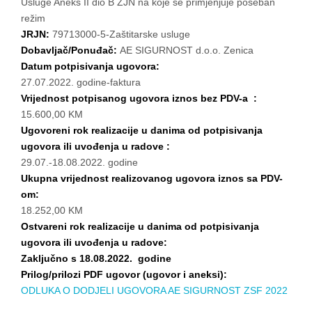
Usluge Aneks II dio B ZJN na koje se primjenjuje poseban
režim
JRJN:
79713000-5-Zaštitarske usluge
Dobavljač/Ponuđač:
AE SIGURNOST d.o.o. Zenica
Datum potpisivanja ugovora:
27.07.2022. godine-faktura
Vrijednost potpisanog ugovora iznos bez PDV-a :
15.600,00 KM
Ugovoreni rok realizacije u danima od potpisivanja
ugovora ili uvođenja u radove :
29.07.-18.08.2022. godine
Ukupna vrijednost realizovanog ugovora iznos sa PDV-
om:
18.252,00 KM
Ostvareni rok realizacije u danima od potpisivanja
ugovora ili uvođenja u radove:
Zaključno s 18.08.2022. godine
Prilog/prilozi PDF ugovor (ugovor i aneksi):
ODLUKA O DODJELI UGOVORA AE SIGURNOST ZSF 2022