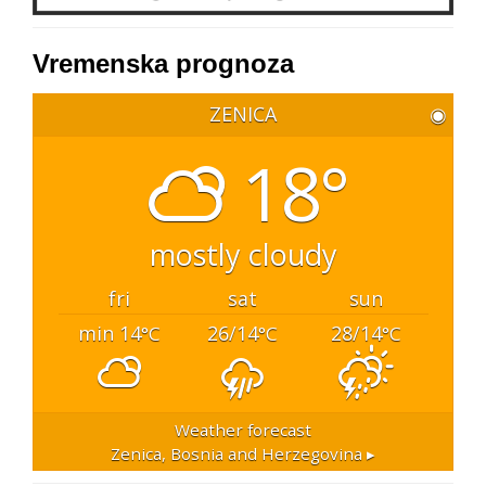
Vremenska prognoza
ZENICA
◉
18°
mostly cloudy
fri
sat
sun
min 14
26/14
28/14
°C
°C
°C
Weather forecast
Zenica, Bosnia and Herzegovina ▸