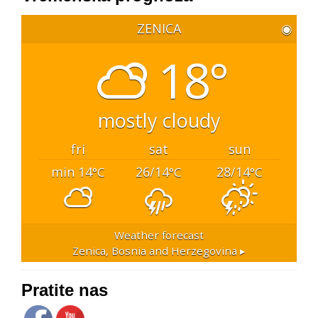
ZENICA
◉
18°
mostly cloudy
fri
sat
sun
min 14
26/14
28/14
°C
°C
°C
Weather forecast
Zenica, Bosnia and Herzegovina ▸
Pratite nas