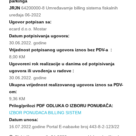
parkinga
JRJN
64200000-8 Umređavamje billing sistema fiskalnih
uređaja 06-2022
Ugovor potpisan sa:
ecard d.o.o. Mostar
Datum potpisivanja ugovora:
30.06.2022. godine
Vrijednost potpisanog ugovora iznos bez PDV-a :
8,00 KM
Ugovoreni rok realizacije u danima od potpisivanja
ugovora ili uvođenja u radove :
30.06.2022. godine
Ukupna vrijednost realizovanog ugovora iznos sa PDV-
om:
9,36 KM
Prilog/prilozi PDF ODLUKA O IZBORU PONUĐAČA:
IZBOR PONUDACA BILLING SISTEM
Datum unosa:
16.07.2022.godine Portal E-nabavke broj 443-8-2-123/22