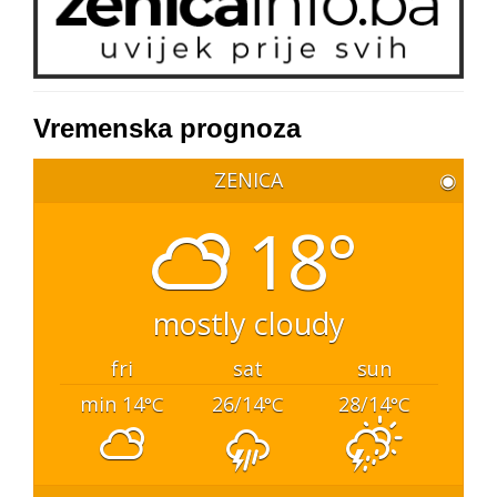
Vremenska prognoza
ZENICA
◉
18°
mostly cloudy
fri
sat
sun
min 14
26/14
28/14
°C
°C
°C