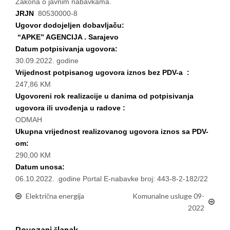
Zakona o javnim nabavkama.
JRJN
80530000-8
Ugovor dodojeljen dobavljaču:
“APKE” AGENCIJA . Sarajevo
Datum potpisivanja ugovora:
30.09.2022. godine
Vrijednost potpisanog ugovora iznos bez PDV-a :
247,86 KM
Ugovoreni rok realizacije u danima od potpisivanja
ugovora ili uvođenja u radove :
ODMAH
Ukupna vrijednost realizovanog ugovora iznos sa PDV-
om:
290,00 KM
Datum unosa:
06.10.2022. .godine Portal E-nabavke broj: 443-8-2-182/22
Električna energija
Komunalne usluge 09-
2022
Povezani članak