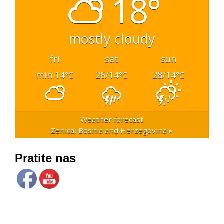
18°
mostly cloudy
fri
sat
sun
min 14
26/14
28/14
°C
°C
°C
Weather forecast
Zenica, Bosnia and Herzegovina ▸
Pratite nas