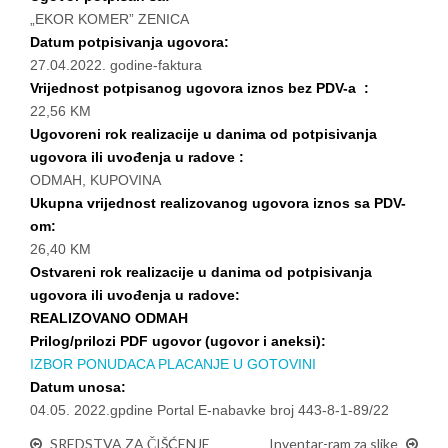
„EKOR KOMER” ZENICA
Datum potpisivanja ugovora:
27.04.2022. godine-faktura
Vrijednost potpisanog ugovora iznos bez PDV-a :
22,56 KM
Ugovoreni rok realizacije u danima od potpisivanja
ugovora ili uvođenja u radove :
ODMAH, KUPOVINA
Ukupna vrijednost realizovanog ugovora iznos sa PDV-
om:
26,40 KM
Ostvareni rok realizacije u danima od potpisivanja
ugovora ili uvođenja u radove:
REALIZOVANO ODMAH
Prilog/prilozi PDF ugovor (ugovor i aneksi):
IZBOR PONUDACA PLACANJE U GOTOVINI
Datum unosa:
04.05. 2022.gpdine Portal E-nabavke broj 443-8-1-89/22
SREDSTVA ZA ČIŠĆENJE
Inventar-ram za slike