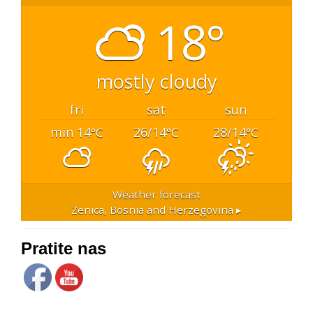
18°
mostly cloudy
fri
sat
sun
min 14
26/14
28/14
°C
°C
°C
Weather forecast
Zenica, Bosnia and Herzegovina ▸
Pratite nas