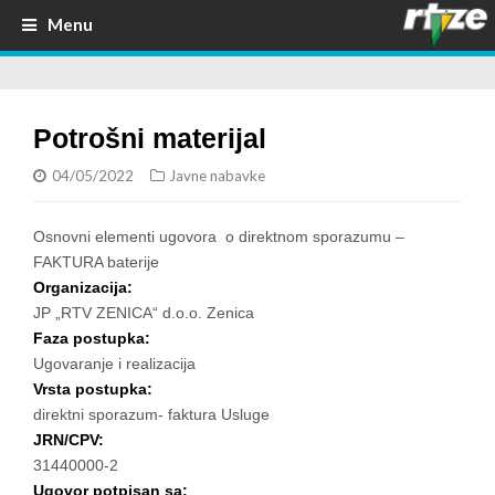
Menu
Potrošni materijal
04/05/2022
Javne nabavke
Osnovni elementi ugovora o direktnom sporazumu –
FAKTURA baterije
Organizacija:
JP „RTV ZENICA“ d.o.o. Zenica
Faza postupka:
Ugovaranje i realizacija
Vrsta postupka:
direktni sporazum- faktura Usluge
JRN/CPV:
31440000-2
Ugovor potpisan sa: