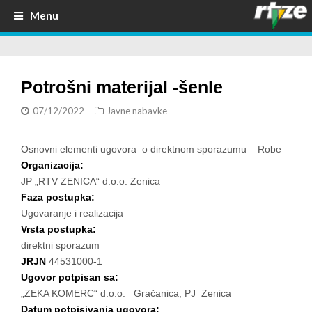
Menu
Potrošni materijal -šenle
07/12/2022
Javne nabavke
Osnovni elementi ugovora o direktnom sporazumu – Robe
Organizacija:
JP „RTV ZENICA“ d.o.o. Zenica
Faza postupka:
Ugovaranje i realizacija
Vrsta postupka:
direktni sporazum
JRJN
44531000-1
Ugovor potpisan sa:
„ZEKA KOMERC“ d.o.o. Gračanica, PJ Zenica
Datum potpisivanja ugovora: