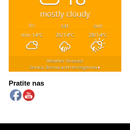
mostly cloudy
fri
sat
sun
min 14
26/14
28/14
°C
°C
°C
Weather forecast
Zenica, Bosnia and Herzegovina ▸
Pratite nas