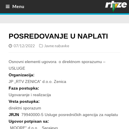
Menu
POSREDOVANJE U NAPLATI
07/12/2022
Javne nabavke
Osnovni elementi ugovora o direktnom sporazumu –
USLUGE
Organizacija:
JP „RTV ZENICA“ d.o.o. Zenica
Faza postupka:
Ugovaranje i realizacija
Vrsta postupka:
direktni sporazum
JRJN
79940000-5 Usluge posredničkih agencija za naplatu
Ugovor potpisan sa:
„MOORE“ d.o.o. Sarajevo