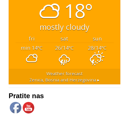
18°
mostly cloudy
fri
sat
sun
min 14
26/14
28/14
°C
°C
°C
Weather forecast
Zenica, Bosnia and Herzegovina ▸
Pratite nas