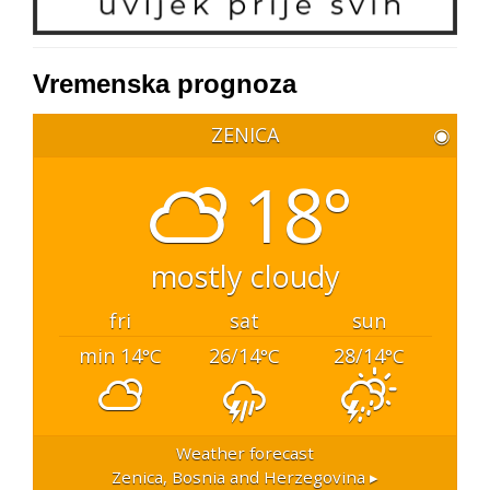
Vremenska prognoza
ZENICA
◉
18°
mostly cloudy
fri
sat
sun
min 14
26/14
28/14
°C
°C
°C
Weather forecast
Zenica, Bosnia and Herzegovina ▸