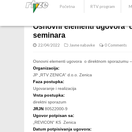
Početna
RTV program
M
Osnovni elementi ugovora 
seminara
22/04/2022
Javne nabavke
0 Comments
Osnovni elementi ugovora o direktnom sporazumu –
Organizacija:
JP „RTV ZENICA“ d.o.o. Zenica
Faza postupka:
Ugovaranje i realizacija
Vrsta postupka:
direktni sporazum
JRJN
80522000-9
Ugovor potpisan sa:
„REVICON“ KS Zenica
Datum potpisivanja ugovora: