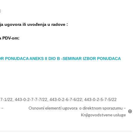
:
ja ugovora ili uvođenja u radove :
sa PDV-om:
OR PONUDACA ANEKS II DIO B -SEMINAR
IZBOR PONUDACA
7-1/22, 443-0-2-7-7-7/22, 443-0-2-6-7-6/22; 443-0-2-5-7-5/22
 –
Osnovni elementi ugovora o direktnom sporazumu –
Knjigovodstvene usluge