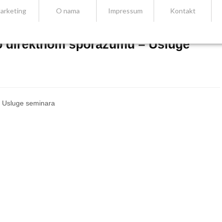
arketing
O nama
Impressum
Kontakt
o direktnom sporazumu – Usluge
 Usluge seminara