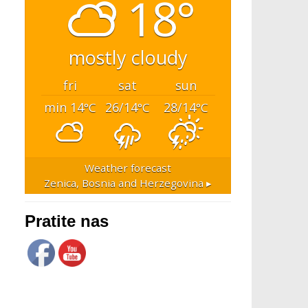
18°
mostly cloudy
fri
sat
sun
min 14
26/14
28/14
°C
°C
°C
Weather forecast
Zenica, Bosnia and Herzegovina ▸
Pratite nas