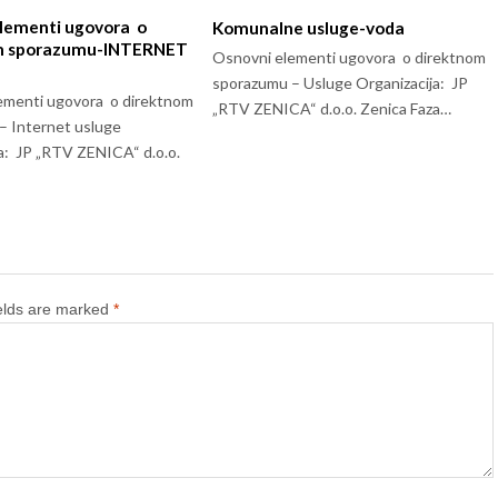
lementi ugovora o
Komunalne usluge-voda
m sporazumu-INTERNET
Osnovni elementi ugovora o direktnom
sporazumu – Usluge Organizacija: JP
ementi ugovora o direktnom
„RTV ZENICA“ d.o.o. Zenica Faza…
– Internet usluge
a: JP „RTV ZENICA“ d.o.o.
ields are marked
*