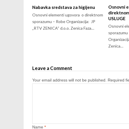
Osnovni e
Nabavka sredstava za higijenu
direktno
Osnovni elementi ugovora o direktnom
USLUGE
sporazumu – Robe Organizacija: JP
Osnovni el
„RTV ZENICA“ d.o.o. Zenica Faza…
sporazumu 
Organizacij
Zenica…
Leave a Comment
Your email address will not be published.
Required f
Name
*