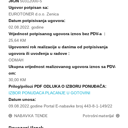
JRJN
50312000-5
Ugovor potpisan sa:
EUROTONER d.o.o. Zenica
Datum potpisivanja ugovora:
02.08.2022. godine
Vrijednost potpisanog ugovora iznos bez PDV-a :
25,64 KM
Ugovoreni rok realizacije u danima od potpisivanja
ugovora ili uvođenja u radove :
ODMAH
Ukupna vrijednost realizovanog ugovora iznos sa PDV-
om:
30,00 KM
Prilog/prilozi PDF ODLUKA O IZBORU PONUĐAČA:
IZBOR PONUDACA PLACANJE U GOTOVINI
Datum unosa:
09.08.2022.godine Portal E-nabavke broj 443-8-1-149/22
NABAVKA TENDE
Potrošni materijal
Povezani članak