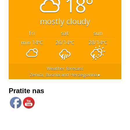
18°
mostly cloudy
fri
sat
sun
min 14
26/14
28/14
°C
°C
°C
Weather forecast
Zenica, Bosnia and Herzegovina ▸
Pratite nas