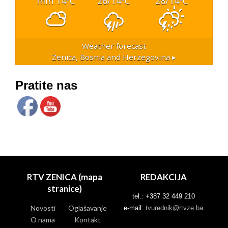
min 14
26/14
28/14
°C
°C
°C
Weather forecast
Zenica, Bosnia and Herzegovina ▸
Pratite nas
RTV ZENICA (mapa
REDAKCIJA
stranice)
tel.: +387 32 449 210
Novosti
Oglašavanje
e-mail:
tvurednik@rtvze.ba
O nama
Kontakt