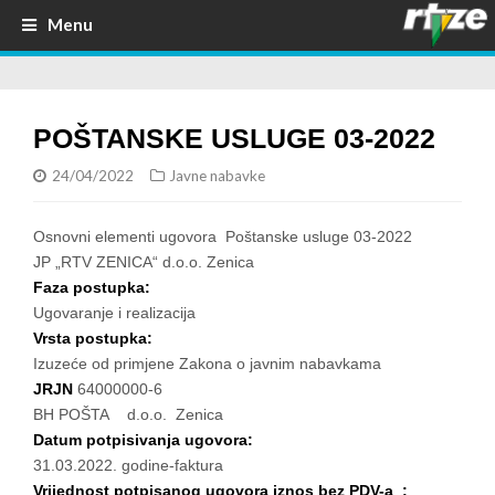
Menu
POŠTANSKE USLUGE 03-2022
24/04/2022
Javne nabavke
Osnovni elementi ugovora Poštanske usluge 03-2022
JP „RTV ZENICA“ d.o.o. Zenica
Faza postupka:
Ugovaranje i realizacija
Vrsta postupka:
Izuzeće od primjene Zakona o javnim nabavkama
JRJN
64000000-6
BH POŠTA d.o.o. Zenica
Datum potpisivanja ugovora:
31.03.2022. godine-faktura
Vrijednost potpisanog ugovora iznos bez PDV-a :