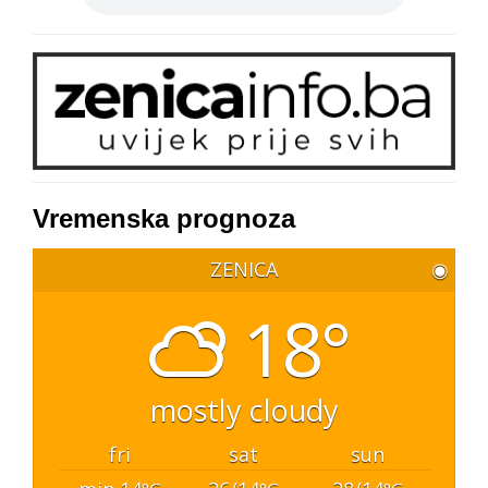
Vremenska prognoza
ZENICA
◉
18°
mostly cloudy
fri
sat
sun