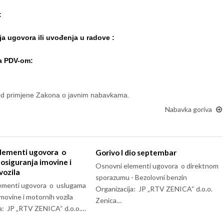
:
ja ugovora ili uvođenja u radove :
sa PDV-om:
 od primjene Zakona o javnim nabavkama.
Nabavka goriva
lementi ugovora o
Gorivo I dio septembar
osiguranja imovine i
Osnovni elementi ugovora o direktnom
vozila
sporazumu - Bezolovni benzin
ementi ugovora o uslugama
Organizacija: JP „RTV ZENICA“ d.o.o.
imovine i motornih vozila
Zenica…
ja: JP „RTV ZENICA“ d.o.o.…