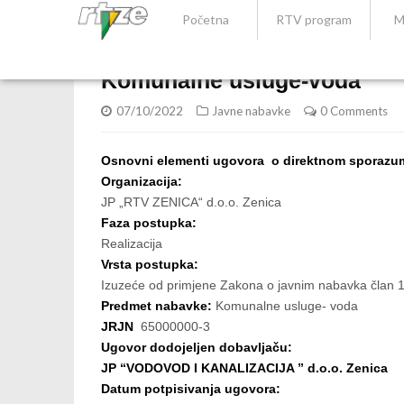
Početna
RTV program
M
Komunalne usluge-voda
07/10/2022
Javne nabavke
0 Comments
Osnovni elementi ugovora o direktnom sporazu
Organizacija:
JP „RTV ZENICA“ d.o.o. Zenica
Faza postupka:
Realizacija
Vrsta postupka:
Izuzeće od primjene Zakona o javnim nabavka član 1
Predmet nabavke:
Komunalne usluge- voda
JRJN
65000000-3
Ugovor dodojeljen dobavljaču:
JP “VODOVOD I KANALIZACIJA ” d.o.o. Zenica
Datum potpisivanja ugovora: