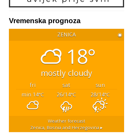
Vremenska prognoza
ZENICA
◉
18°
mostly cloudy
fri
sat
sun
min 14
26/14
28/14
°C
°C
°C
Weather forecast
Zenica, Bosnia and Herzegovina ▸