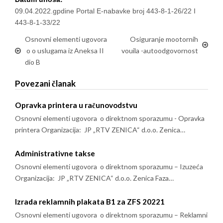
09.04.2022.gpdine Portal E-nabavke broj 443-8-1-26/22 I
443-8-1-33/22
Osnovni elementi ugovora
Osiguranje mootornih
o o uslugama iz Aneksa II
vouila -autoodgovornost
dio B
Povezani članak
Opravka printera u računovodstvu
Osnovni elementi ugovora o direktnom sporazumu - Opravka
printera Organizacija: JP „RTV ZENICA“ d.o.o. Zenica…
Administrativne takse
Osnovni elementi ugovora o direktnom sporazumu – Izuzeća
Organizacija: JP „RTV ZENICA“ d.o.o. Zenica Faza…
Izrada reklamnih plakata B1 za ZFS 20221
Osnovni elementi ugovora o direktnom sporazumu – Reklamni