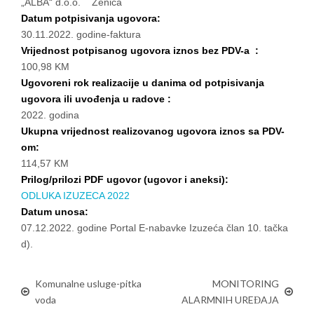
„ALBA“ d.o.o. Zenica
Datum potpisivanja ugovora:
30.11.2022. godine-faktura
Vrijednost potpisanog ugovora iznos bez PDV-a :
100,98 KM
Ugovoreni rok realizacije u danima od potpisivanja
ugovora ili uvođenja u radove :
2022. godina
Ukupna vrijednost realizovanog ugovora iznos sa PDV-
om:
114,57 KM
Prilog/prilozi PDF ugovor (ugovor i aneksi):
ODLUKA IZUZECA 2022
Datum unosa:
07.12.2022. godine Portal E-nabavke Izuzeća član 10. tačka
d).
Komunalne usluge-pitka
MONITORING
voda
ALARMNIH UREĐAJA