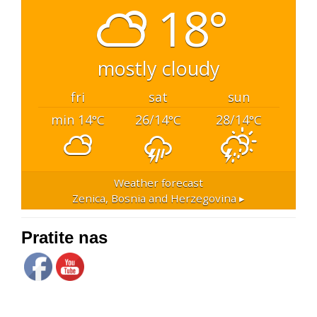
18°
mostly cloudy
fri
sat
sun
min 14
26/14
28/14
°C
°C
°C
Weather forecast
Zenica, Bosnia and Herzegovina ▸
Pratite nas